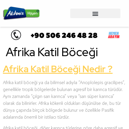
Afrika Katil Böceği
Afrika Katil Böceği Nedir ?
Afrika katil böceği ya da bilimsel adıyla “Anoplolepis gracilipes”,
genellikle tropik bölgelerde bulunan agresif bir karınca türüdür.
Aynı zamanda “çılgın sarı karınca” veya “sarı süper karınca”
olarak da bilinirler. Afrika kökenli oldukları düşünülse de, bu tür
dünya çapında birçok bölgede bulunur ve özellikle Pasifik
adalarında önemli bir istilacı türdür.
Afrika katil böceği, diğer karınca türlerine göre daha agresif ve