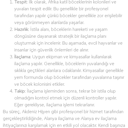
Tespit:
İlk olarak, Afrika katil böceklerinin kolonileri ve
yuvaları tespit edilir. Bu genellikle bir profesyonel
tarafından yapılır çünkü böcekler genellikle zor erişilebilir
veya görünmeyen alanlarda yaşarlar.
Hazırlık:
İstila alanı, böceklerin hareketi ve yaşam
döngüsüne dayanarak stratejik bir ilaçlama planı
oluşturmak için incelenir. Bu aşamada, evcil hayvanlar ve
insanlar için güvenlik önlemleri de alınır.
İlaçlama:
Uygun ekipman ve kimyasallar kullanılarak
ilaçlama yapılır. Genellikle, böceklerin yuvalandığı ve
sıklıkla geçtikleri alanlara odaklanılır. Kimyasallar genellikle
yem formunda olup böcekler tarafından yuvalarına taşınır
ve böcek kolonisini etkiler.
Takip:
İlaçlama işleminden sonra, tekrar bir istila olup
olmadığını kontrol etmek için düzenli kontroller yapılır.
Eğer gerekliyse, ilaçlama işlemi tekrarlanır.
Bu süreç, Akdeniz Hijyen gibi profesyonel bir hizmet tarafından
gerçekleştirildiğinde, Alanya ilaçlama ve Alanya ev ilaçlama
ihtiyaçlarınızı karşılamak için en etkili yol olacaktır. Kendi başınıza