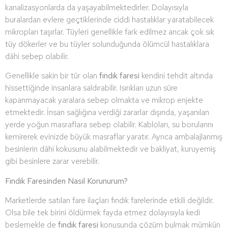
kanalizasyonlarda da yaşayabilmektedirler. Dolayısıyla
buralardan evlere geçtiklerinde ciddi hastalıklar yaratabilecek
mikropları taşırlar. Tüyleri genellikle fark edilmez ancak çok sık
tüy dökerler ve bu tüyler solunduğunda ölümcül hastalıklara
dâhi sebep olabilir.
Genellikle sakin bir tür olan
fındık faresi
kendini tehdit altında
hissettiğinde insanlara saldırabilir. Isırıkları uzun süre
kapanmayacak yaralara sebep olmakta ve mikrop enjekte
etmektedir. İnsan sağlığına verdiği zararlar dışında, yaşanılan
yerde yoğun masraflara sebep olabilir. Kabloları, su borularını
kemirerek evinizde büyük masraflar yaratır. Ayrıca ambalajlanmış
besinlerin dâhi kokusunu alabilmektedir ve bakliyat, kuruyemiş
gibi besinlere zarar verebilir.
Fındık Faresinden Nasıl Korunurum?
Marketlerde satılan fare ilaçları fındık farelerinde etkili değildir.
Olsa bile tek birini öldürmek fayda etmez dolayısıyla kedi
beslemekle de
fındık faresi
konusunda çözüm bulmak mümkün