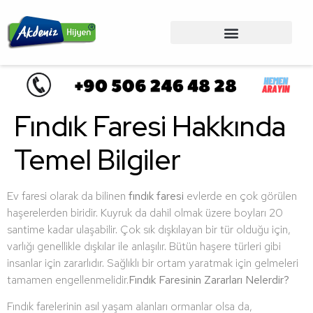
Fındık Faresi Hakkında
Temel Bilgiler
Ev faresi olarak da bilinen
fındık faresi
evlerde en çok görülen
haşerelerden biridir. Kuyruk da dahil olmak üzere boyları 20
santime kadar ulaşabilir. Çok sık dışkılayan bir tür olduğu için,
varlığı genellikle dışkılar ile anlaşılır. Bütün haşere türleri gibi
insanlar için zararlıdır. Sağlıklı bir ortam yaratmak için gelmeleri
tamamen engellenmelidir.
Fındık Faresinin Zararları Nelerdir?
Fındık farelerinin asıl yaşam alanları ormanlar olsa da,